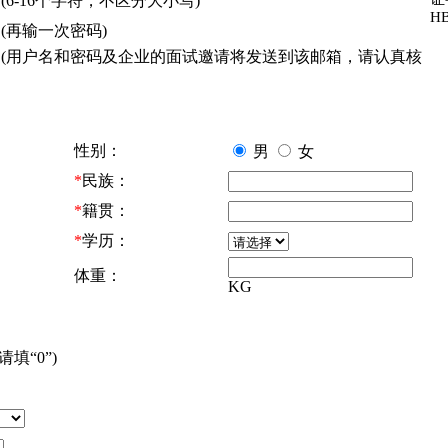
(6-16个字符，不区分大小写)
HB
(再输一次密码)
(用户名和密码及企业的面试邀请将发送到该邮箱，请认真核
性别：
男
女
*
民族：
*
籍贯：
*
学历：
体重：
KG
填“0”)