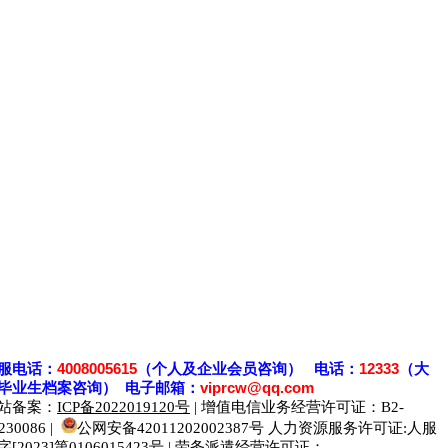
服电话：
4008005615
（个人及企业会员咨询） 电话：
12333
（大
毕业生档案
咨
询） 电子邮箱：
viprcw@qq.com
站备案：
ICP备2022019120号
| 增值电信业务经营许可证：B2-
230086 |
公网安备42011202002387号
人力资源服务许可证:人服
字[2023]第0106015423号 | 劳务派遣经营许可证：