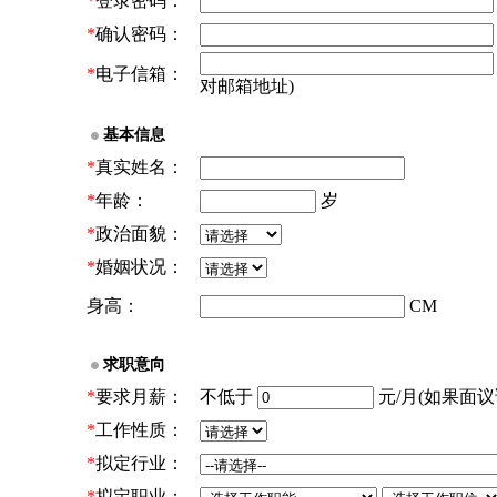
*
登录密码：
*
确认密码：
*
电子信箱：
对邮箱地址)
基本信息
*
真实姓名：
*
年龄：
岁
*
政治面貌：
*
婚姻状况：
身高：
CM
求职意向
*
要求月薪：
不低于
元/月(如果面议请
*
工作性质：
*
拟定行业：
*
拟定职业：